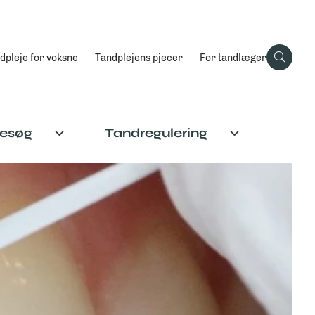
dpleje for voksne
Tandplejens pjecer
For tandlæger
besøg
Tandregulering