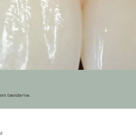
llem tænderne.
åd