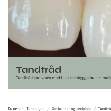
Tandtråd
Tandtråd kan være med til at forebygge huller ime
Du er her:
Tandplejen
Om tænder og tandpleje
Tandtr