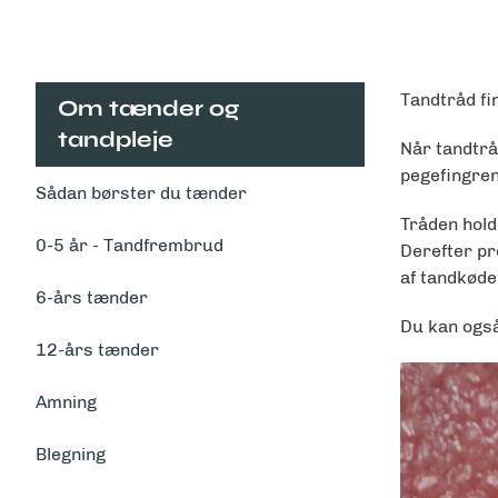
Tandtråd fin
Om tænder og
tandpleje
Når tandtrå
pegefingren
Sådan børster du tænder
Tråden hold
0-5 år - Tandfrembrud
Derefter pr
af tandkøde
6-års tænder
Du kan også
12-års tænder
Amning
Blegning