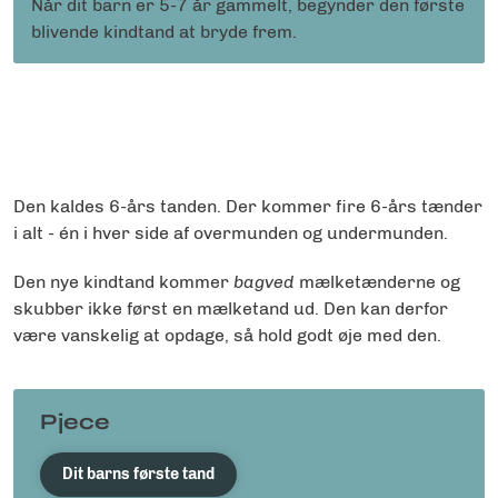
Når dit barn er 5-7 år gammelt, begynder den første
blivende kindtand at bryde frem.
Den kaldes 6-års tanden. Der kommer fire 6-års tænder
i alt - én i hver side af overmunden og undermunden.
Den nye kindtand kommer
bagved
mælketænderne og
skubber ikke først en mælketand ud. Den kan derfor
være vanskelig at opdage, så hold godt øje med den.
Pjece
Dit barns første tand