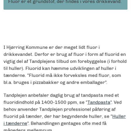
Fluor er et grundstof, der findes i vores drikkevand.
I Hjørring Kommune er der meget lidt fluor i
drikkevandet. Derfor er brug af fluor i form af fluorid en
vigtig del af Tandplejens tilbud om forebyggelse (i forhold
til huller). Fluorid kan hæmme udviklingen af huller i
tænderne. "Fluorid må ikke forveksles med fluor, som
bl.a. bruges i pizzabakker og andre emballager".
Tandplejen anbefaler daglig brug af tandpasta med et
fluoridindhold på 1400-1500 ppm, se
"
Tandpasta
".
Ved
behov anvender Tandplejen professionel påføring af
fluorid på tænder, der har begyndende huller, se
"
Huller
i tænderne
". Behandlingen gentages ofte med få
måneders mellemrum